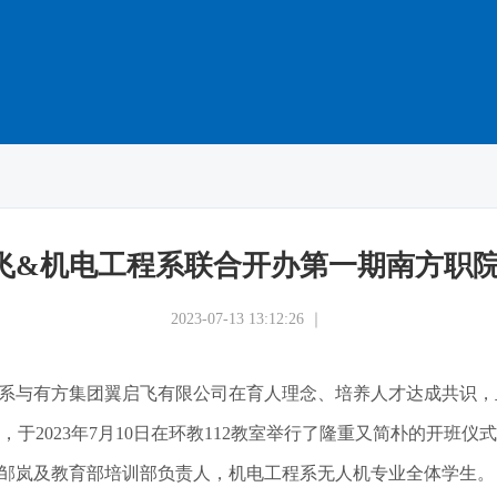
翼启飞&机电工程系联合开办第一期南方职
2023-07-13 13:12:26 ｜
与有方集团翼启飞有限公司在育人理念、培养人才达成共识，
于2023年7月10日在环教112教室举行了隆重又简朴的开班仪
岚及教育部培训部负责人，机电工程系无人机专业全体学生。