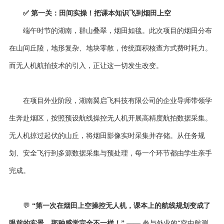
✅ 第一关：田间实操！把课本知识飞到烟田上空
端午时节的湖南，群山叠翠，烟田如毯。此次项目的烟田分布
在山间丘陵，地形复杂、地块零散，传统面积核查方式费时耗力。
而无人机航拍技术的引入，正让这一切发生改变。
在项目外业阶段，湖南翼启飞科技有限公司的企业导师带领学
生奔赴烟区，按照预设航线操控无人机开展高精度航拍数据采集。
无人机掠过起伏的山丘，将烟田影像实时采集并存储。从任务规
划、安全飞行到多源数据采集与预处理，每一个环节都由学生亲手
完成。
💬
“第一次在烟田上空操控无人机，课本上的航线规划变成了
眼前的实景，那种感觉完全不一样！”
—— 参与外业的“空中航测