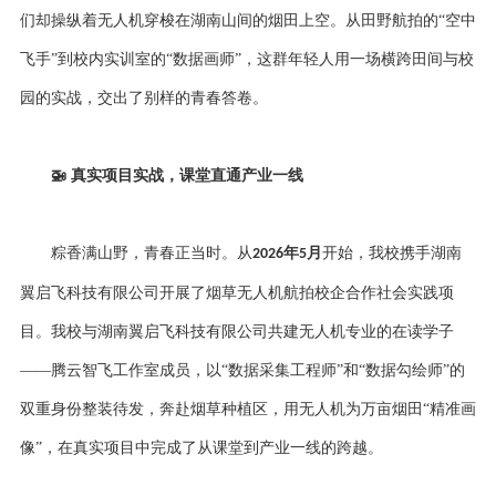
们却操纵着无人机穿梭在湖南山间的烟田上空。从田野航拍的
“空中
飞手”到校内实训室的“数据画师”，这群年轻人用一场横跨田间与校
园的实战，交出了别样的青春答卷。
🚁
真实项目实战，课堂直通产业一线
粽香满山野，青春正当时。从
年
月
开始，我校携手湖南
2026
5
翼启飞科技有限公司开展了烟草无人机航拍校企合作社会实践项
目。我校与湖南翼启飞科技有限公司共建无人机专业的在读学子
——腾云智飞工作室成员，以“数据采集工程师”和“数据勾绘师”的
双重身份整装待发，奔赴烟草种植区，用无人机为万亩烟田“精准画
像”，在真实项目中完成了从课堂到产业一线的跨越。