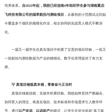
培养体系。
自
年起，我校已经连续
年组织学生参与湖南翼启
2022
4
飞科技有限公司的烟草航拍与测绘项目
，从最初的小范围试点到如
今覆盖多个烟区的规模化作业，校企协同的实战育人模式不断深
化。
一届又一届学生在真实项目中积累了宝贵的项目经验，一批又
一批航拍与测绘数据为产业的精细化、数字化管理提供了有力支
撑。
💡
真项目锤炼真本领，青春奋斗正当时
真项目锤炼技能，实操作积累经验。我校始终坚持产教融合、
协同育人的理念，将真实项目、技术标准和市场需求引入教学环
节。通过
以产促训、以训助产
的模式，让学生在毕业前就
“真刀真